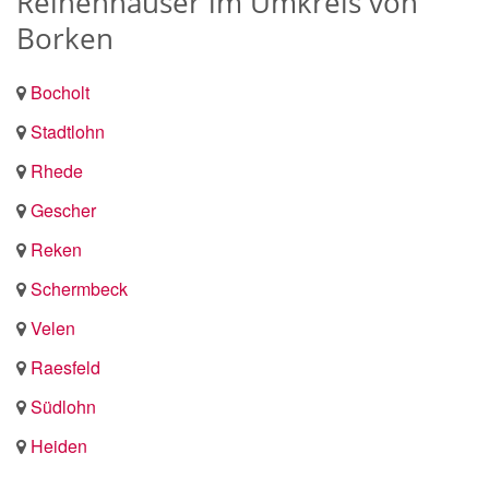
Reihenhäuser im Umkreis von
Borken
Bocholt
Stadtlohn
Rhede
Gescher
Reken
Schermbeck
Velen
Raesfeld
Südlohn
Heiden