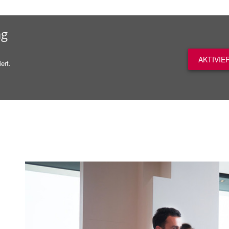
ag
AKTIVIE
ert.