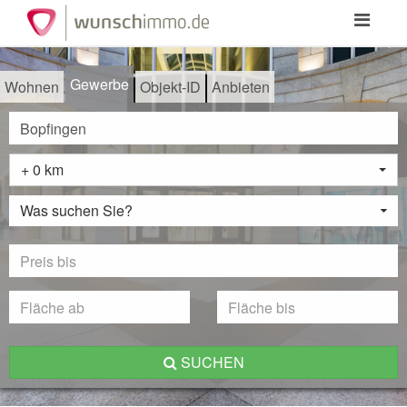
Toggle
navigation
Gewerbe
Wohnen
Objekt-ID
Anbieten
+ 0 km
Was suchen Sie?
SUCHEN