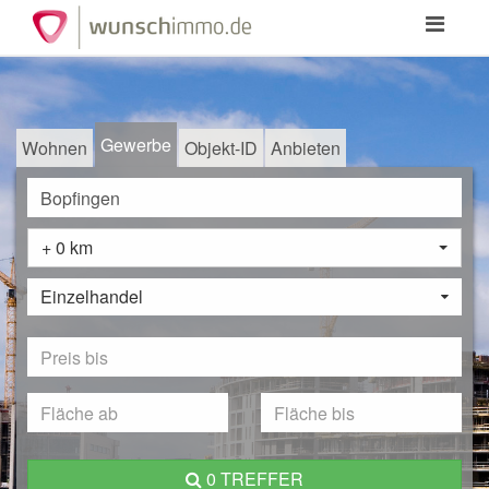
Toggle
navigation
Gewerbe
Wohnen
Objekt-ID
Anbieten
+ 0 km
Einzelhandel
0 TREFFER