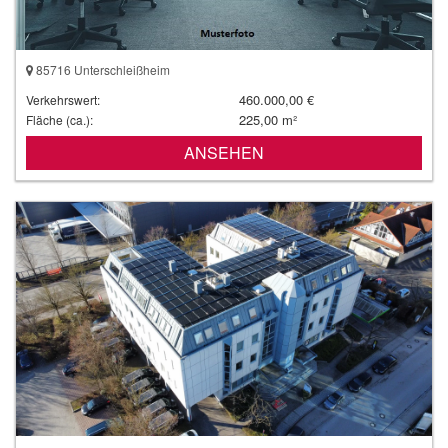
85716 Unterschleißheim
460.000,00 €
Verkehrswert:
225,00 m²
Fläche (ca.):
ANSEHEN