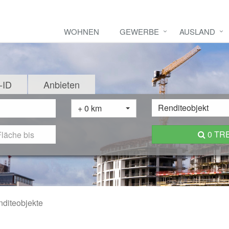
WOHNEN
GEWERBE
AUSLAND
-ID
Anbieten
Renditeobjekt
+ 0 km
0 TR
diteobjekte