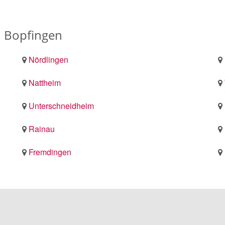
n Bopfingen
Nördlingen
Nattheim
Unterschneidheim
Rainau
Fremdingen