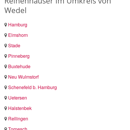
Reihenhäuser im Umkreis von
Wedel
Hamburg
Elmshorn
Stade
Pinneberg
Buxtehude
Neu Wulmstorf
Schenefeld b. Hamburg
Uetersen
Halstenbek
Rellingen
Tornesch