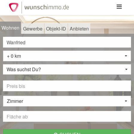
Toggle
navigation
Wohnen
Gewerbe
Objekt-ID
Anbieten
+ 0 km
Was suchst Du?
Zimmer