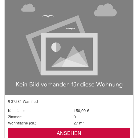
37281 Wanfried
150,00 €
Kaltmiete:
0
Zimmer:
27 m²
Wohnfläche (ca.):
ANSEHEN