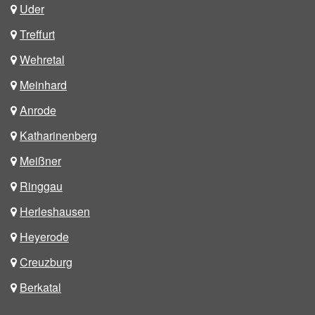
Uder
Treffurt
Wehretal
Meinhard
Anrode
Katharinenberg
Meißner
Ringgau
Herleshausen
Heyerode
Creuzburg
Berkatal