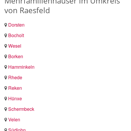
Mehrfamilienhäuser im Umkreis
von Raesfeld
Dorsten
Bocholt
Wesel
Borken
Hamminkeln
Rhede
Reken
Hünxe
Schermbeck
Velen
Südlohn