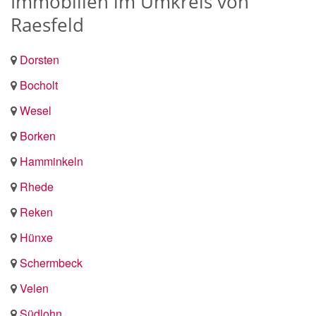
Immobilien im Umkreis von
Raesfeld
Dorsten
Bocholt
Wesel
Borken
Hamminkeln
Rhede
Reken
Hünxe
Schermbeck
Velen
Südlohn