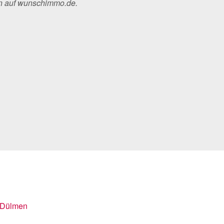
en auf wunschimmo.de.
Dülmen