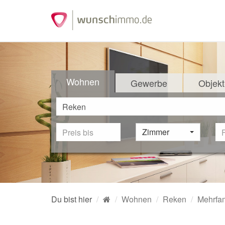
Wohnen
Gewerbe
Objekt
Zimmer
Du bist hier
Wohnen
Reken
Mehrfam