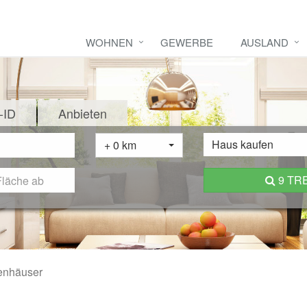
WOHNEN
GEWERBE
AUSLAND
-ID
Anbieten
Haus kaufen
+ 0 km
9 TR
enhäuser