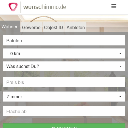
Toggle
navigation
Wohnen
Gewerbe
Objekt-ID
Anbieten
+ 0 km
Was suchst Du?
Zimmer