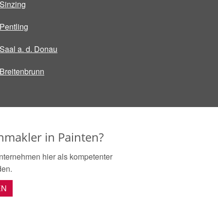
Sinzing
Pentling
Saal a. d. Donau
Breitenbrunn
nmakler in Painten?
nternehmen hier als kompetenter
den.
EN