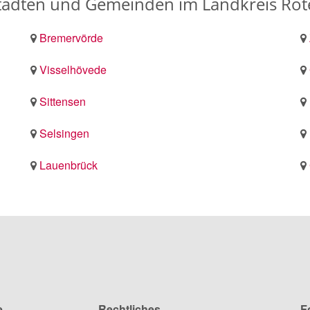
 Städten und Gemeinden im Landkreis 
Bremervörde
Visselhövede
Sittensen
Selsingen
Lauenbrück
e
Rechtliches
F