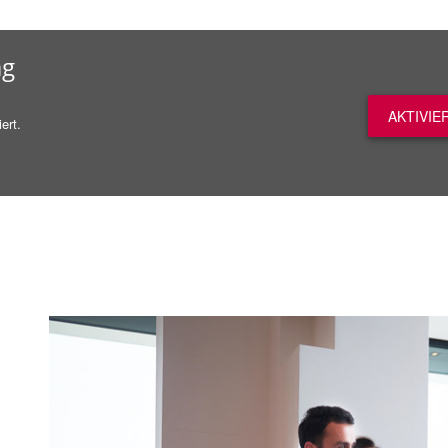
ag
AKTIVIE
ert.