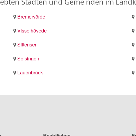
iebten Städten und Gemeinden im Lan
Bremervörde
Visselhövede
Sittensen
Selsingen
Lauenbrück
e
Rechtliches
F