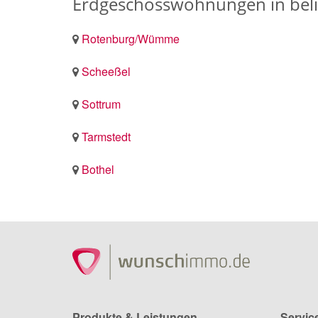
Erdgeschosswohnungen in bel
Rotenburg/Wümme
Scheeßel
Sottrum
Tarmstedt
Bothel
Produkte & Leistungen
Servic