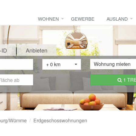
WOHNEN
GEWERBE
AUSLAND
-ID
Anbieten
Wohnung mieten
+ 0 km
1 TR
nburg/Wümme
Erdgeschosswohnungen