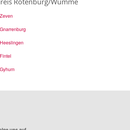
dkreis Rotenburg/Wümme
Zeven
Gnarrenburg
Heeslingen
Fintel
Gyhum
olge uns auf