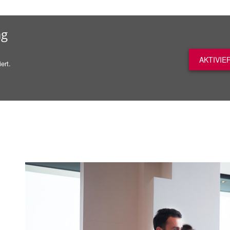
ag
AKTIVIE
ert.