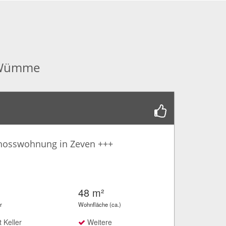
g/Wümme
hosswohnung in Zeven +++
48 m²
r
Wohnfläche (ca.)
 Keller
Weitere