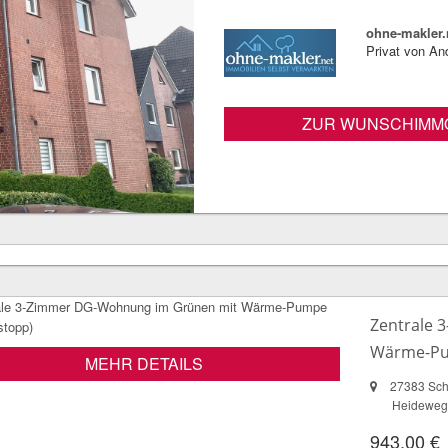
ohne-makler.
Privat von An
ZUR WUNSCHIMMO
Zentrale 
Wärme-Pu
MEHR DETAILS
27383 Sch
Heideweg
943,00 €