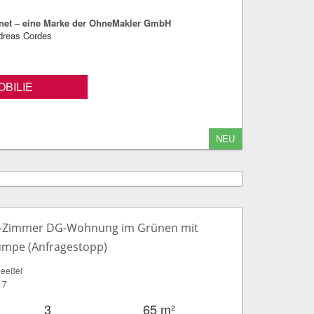
net – eine Marke der OhneMakler GmbH
dreas Cordes
BILIE
NEU
3-Zimmer DG-Wohnung im Grünen mit
mpe (Anfragestopp)
eeßel
 7
3
65 m²