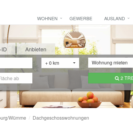
WOHNEN
GEWERBE
AUSLAND
-ID
Anbieten
Wohnung mieten
+ 0 km
2 TR
nburg/Wümme
Dachgeschosswohnungen