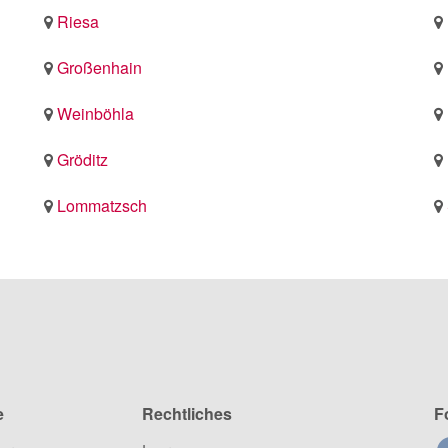
Riesa
Großenhain
Weinböhla
Gröditz
Lommatzsch
e
Rechtliches
F