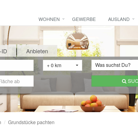
WOHNEN
GEWERBE
AUSLAND
-ID
Anbieten
Was suchst Du?
+ 0 km
SU
n
Grundstücke pachten