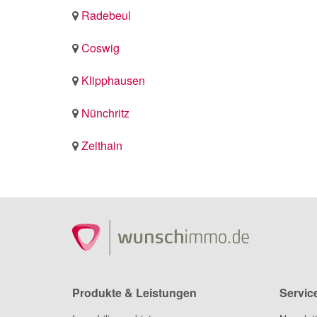
Radebeul
Coswig
Klipphausen
Nünchritz
Zeithain
Produkte & Leistungen
Servic