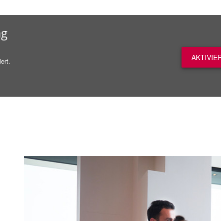
ag
AKTIVIE
ert.
n