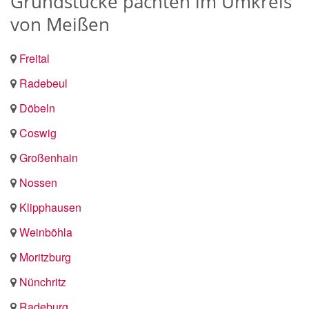
Grundstücke pachten im Umkreis
von Meißen
Freital
Radebeul
Döbeln
Coswig
Großenhain
Nossen
Klipphausen
Weinböhla
Moritzburg
Nünchritz
Radeburg