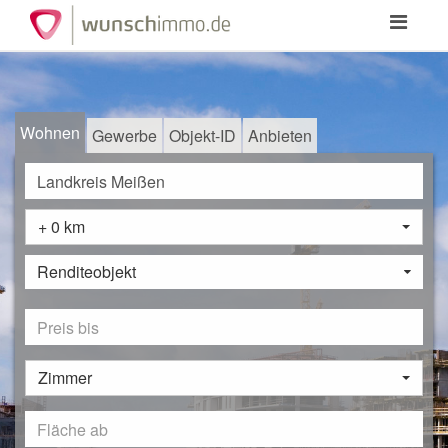
Toggle
navigation
Wohnen
Gewerbe
Objekt-ID
Anbieten
+ 0 km
Renditeobjekt
Zimmer