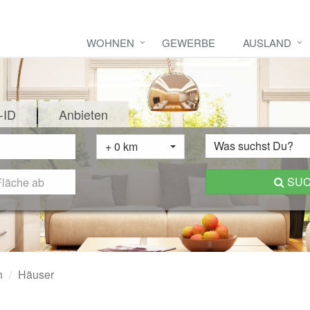
WOHNEN
GEWERBE
AUSLAND
-ID
Anbieten
Was suchst Du?
+ 0 km
SU
n
Häuser