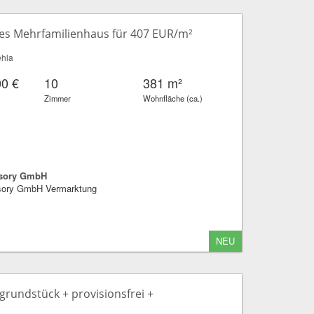
s Mehrfamilienhaus für 407 EUR/m²
ehla
00 €
10
381 m²
Zimmer
Wohnfläche (ca.)
sory GmbH
ory GmbH Vermarktung
NEU
grundstück + provisionsfrei +