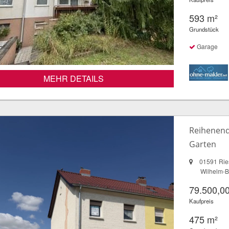
593 m²
Grundstück
Garage
MEHR DETAILS
Reihenend
Garten
01591 Rie
Wilhelm-B
79.500,00
Kaufpreis
475 m²