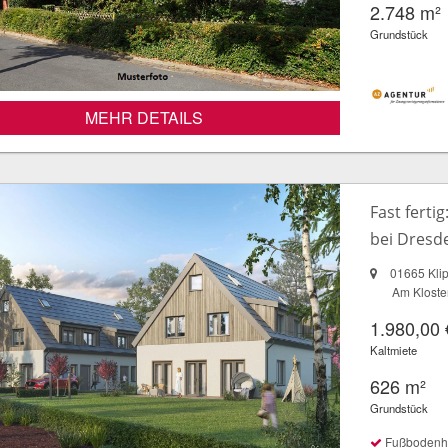
2.748 m²
Grundstück
MEHR DETAILS
Fast ferti
bei Dresd
01665 Kli
Am Kloste
1.980,00 
Kaltmiete
626 m²
Grundstück
Fußbodenheiz