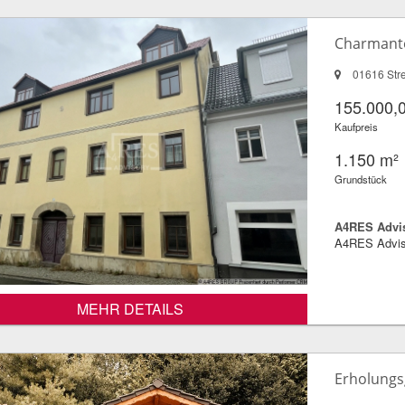
Charmante
01616 Str
155.000,
Kaufpreis
1.150 m²
Grundstück
A4RES Advi
A4RES Advis
MEHR DETAILS
Erholungs