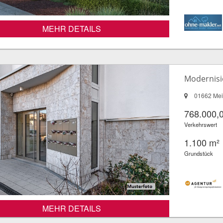
MEHR DETAILS
Modernisi
01662 Me
768.000,
Verkehrswert
1.100 m²
Grundstück
MEHR DETAILS