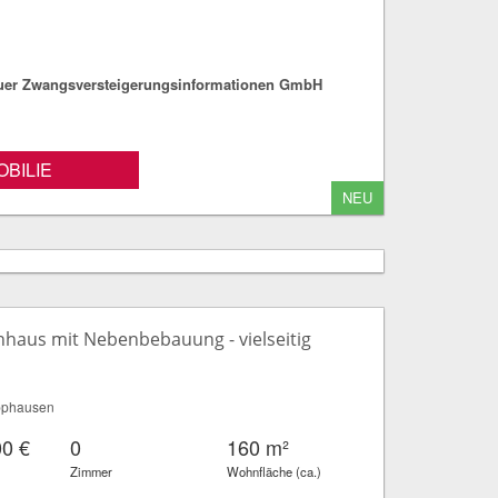
fuer Zwangsversteigerungsinformationen GmbH
BILIE
NEU
enhaus mit Nebenbebauung - vielseitig
pphausen
00 €
0
160 m²
Zimmer
Wohnfläche (ca.)