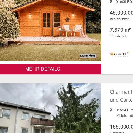
01609 Rö
49.000,00
Verkehrswert
7.670 m²
Grundstück
MEHR DETAILS
Charmante
und Garten
01594 Hirs
Mittelstra
169.000,
Kaufpreis