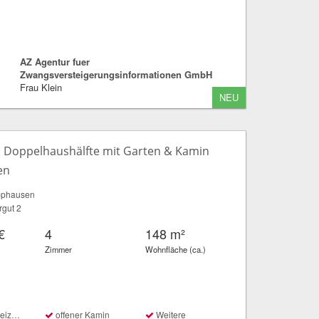
AZ Agentur fuer
Zwangsversteigerungsinformationen GmbH
Frau Klein
NEU
g: Doppelhaushälfte mit Garten & Kamin
en
pphausen
rgut 2
€
4
148 m²
Zimmer
Wohnfläche (ca.)
ung
offener Kamin
Weitere