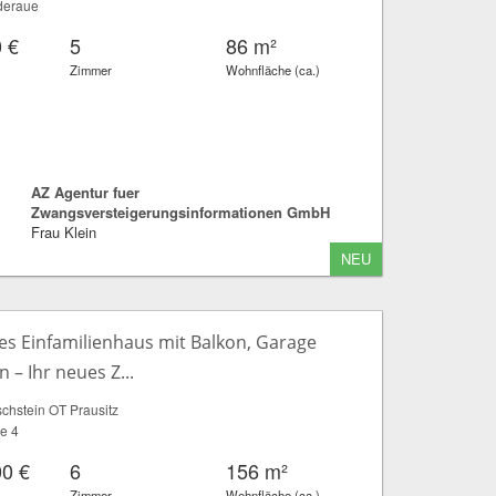
deraue
 €
5
86 m²
Zimmer
Wohnfläche (ca.)
AZ Agentur fuer
Zwangsversteigerungsinformationen GmbH
Frau Klein
NEU
s Einfamilienhaus mit Balkon, Garage
 – Ihr neues Z...
chstein OT Prausitz
ße 4
00 €
6
156 m²
Zimmer
Wohnfläche (ca.)