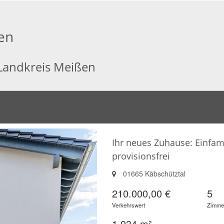
en
 Landkreis Meißen
Ihr neues Zuhause: Einfam
provisionsfrei
01665 Käbschütztal
210.000,00 €
5
Verkehrswert
Zimme
1.934 m²