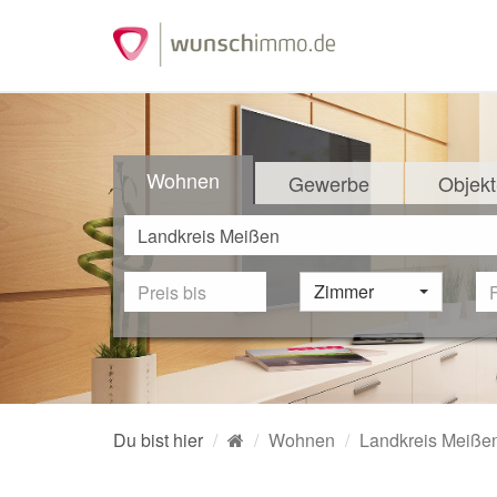
Wohnen
Gewerbe
Objekt
Zimmer
Du bist hier
Wohnen
Landkreis Meiße