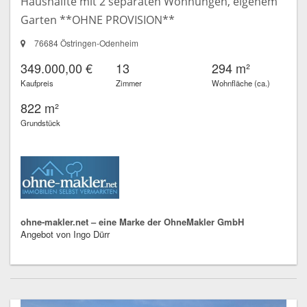
Haushälfte mit 2 separaten Wohnungen, eigenem
Garten **OHNE PROVISION**
76684 Östringen-Odenheim
349.000,00 €
13
294 m²
Kaufpreis
Zimmer
Wohnfläche (ca.)
822 m²
Grundstück
ohne-makler.net – eine Marke der OhneMakler GmbH
Angebot von Ingo Dürr