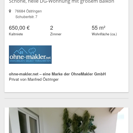
Schöne, helle DG-Wohnung mit großem Balkon
76684 Östringen
Schubertstr. 7
650,00 €
2
55 m²
Kaltmiete
Zimmer
Wohnfläche (ca.)
ohne-makler.net – eine Marke der OhneMakler GmbH
Privat von Manfred Östringer