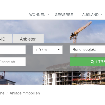
WOHNEN
GEWERBE
AUSLAND
-ID
Anbieten
Renditeobjekt
+ 0 km
1 TR
uhe
Anlageimmobilien