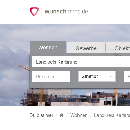
Wohnen
Gewerbe
Objekt
Zimmer
Du bist hier
Wohnen
Landkreis Karlsr