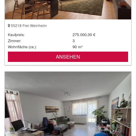
55218 Frei-Weinheim
275.000,00 €
Kaufpreis:
3
Zimmer:
90 m²
Wohnfläche (ca.):
ANSEHEN