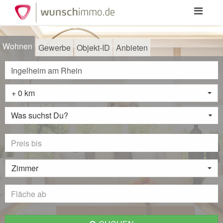
Toggle
navigation
Wohnen
Gewerbe
Objekt-ID
Anbieten
+ 0 km
Was suchst Du?
Zimmer