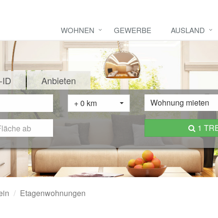
WOHNEN
GEWERBE
AUSLAND
-ID
Anbieten
Wohnung mieten
+ 0 km
1 TR
ein
Etagenwohnungen