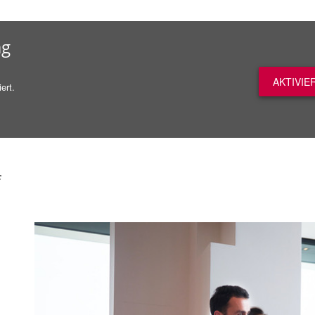
ag
AKTIVIE
ert.
f