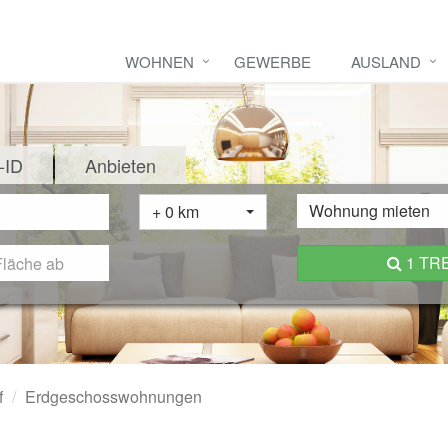
WOHNEN
GEWERBE
AUSLAND
-ID
Anbieten
Wohnung mieten
+ 0 km
1 TR
f
Erdgeschosswohnungen