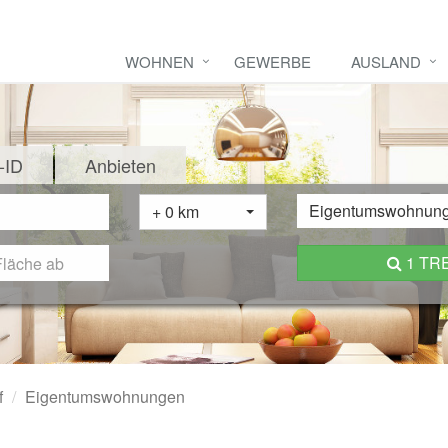
WOHNEN
GEWERBE
AUSLAND
-ID
Anbieten
Eigentumswohnun
+ 0 km
1 TR
f
Eigentumswohnungen