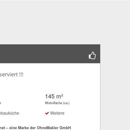
erviert !!!
145 m²
r
Wohnfläche (ca.)
nbauküche
Weitere
net – eine Marke der OhneMakler GmbH