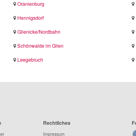
Oranienburg
Hennigsdorf
Glienicke/Nordbahn
Schönwalde im Glien
Leegebruch
e
Rechtliches
F
ter
Impressum