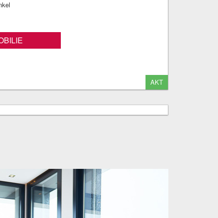
nkel
BILIE
AKT