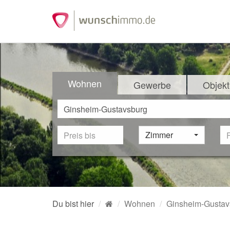
Wohnen
Gewerbe
Objekt
Zimmer
Du bist hier
Wohnen
Ginsheim-Gustav