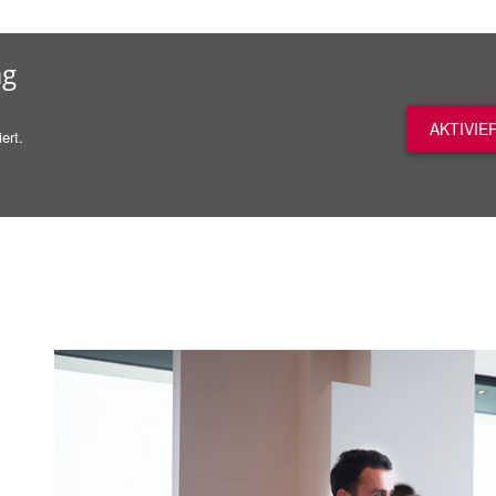
ag
AKTIVIE
ert.