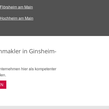
Flörsheim am Main
Hochheim am Main
nmakler in Ginsheim-
nternehmen hier als kompetenter
den.
EN