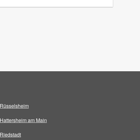
Rüsselsheim
Hattersheim am Main
Riedstadt