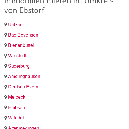
Immobilien mieten im Umkreis
von Ebstorf
Uelzen
Bad Bevensen
Bienenbüttel
Wrestedt
Suderburg
Amelinghausen
Deutsch Evern
Melbeck
Embsen
Wriedel
Altenmedingen