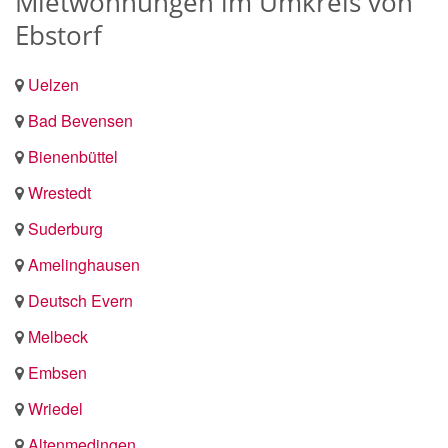
Mietwohnungen im Umkreis von
Ebstorf
Uelzen
Bad Bevensen
Bienenbüttel
Wrestedt
Suderburg
Amelinghausen
Deutsch Evern
Melbeck
Embsen
Wriedel
Altenmedingen