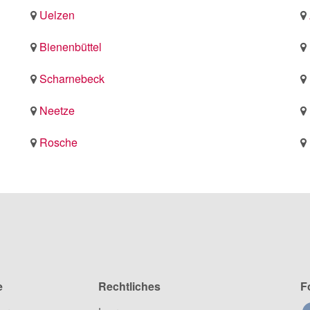
Uelzen
Bienenbüttel
Scharnebeck
Neetze
Rosche
e
Rechtliches
F