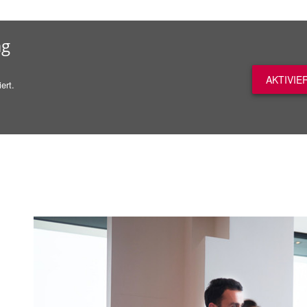
ag
AKTIVIE
ert.