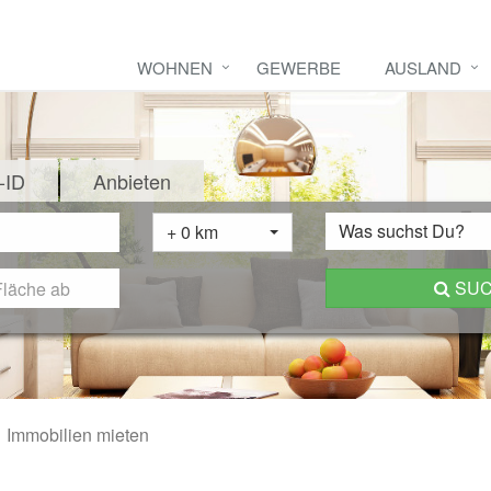
WOHNEN
GEWERBE
AUSLAND
-ID
Anbieten
Was suchst Du?
+ 0 km
SU
Immobilien mieten