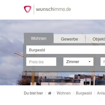
Wohnen
Gewerbe
Objekt
Zimmer
Du bist hier
Wohnen
Burgwald
Anla