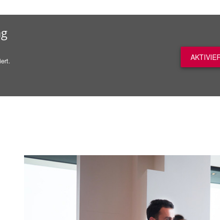
ag
AKTIVIE
ert.