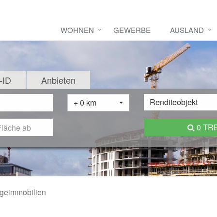
WOHNEN
GEWERBE
AUSLAND
-ID
Anbieten
Renditeobjekt
+ 0 km
0 TR
geimmobilien