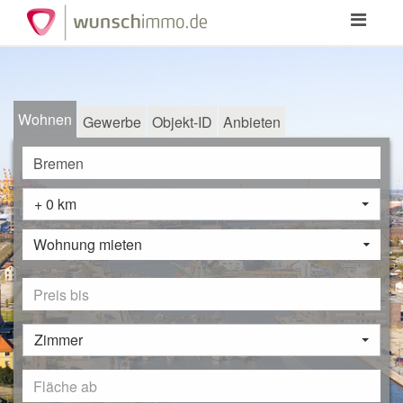
Toggle
navigation
Wohnen
Gewerbe
Objekt-ID
Anbieten
+ 0 km
Wohnung mieten
Zimmer