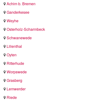
Achim b. Bremen
Ganderkesee
Weyhe
Osterholz-Scharmbeck
Schwanewede
Lilienthal
Oyten
Ritterhude
Worpswede
Grasberg
Lemwerder
Riede