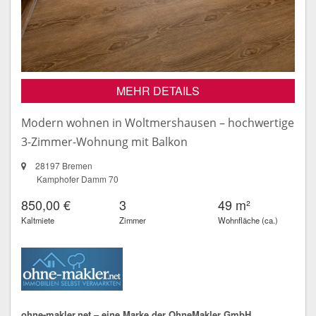
MEHR DETAILS
Modern wohnen in Woltmershausen – hochwertige
3-Zimmer-Wohnung mit Balkon
28197 Bremen
Kamphofer Damm 70
850,00 €
3
49 m²
Kaltmiete
Zimmer
Wohnfläche (ca.)
ohne-makler.net – eine Marke der OhneMakler GmbH