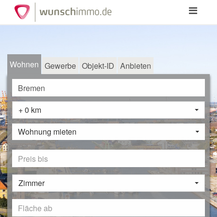
Toggle
navigation
Wohnen
Gewerbe
Objekt-ID
Anbieten
+ 0 km
Wohnung mieten
Zimmer