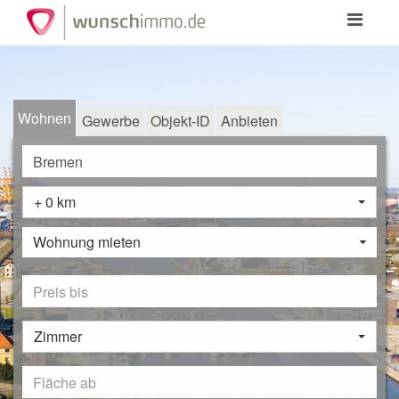
Toggle
navigation
Wohnen
Gewerbe
Objekt-ID
Anbieten
+ 0 km
Wohnung mieten
Zimmer