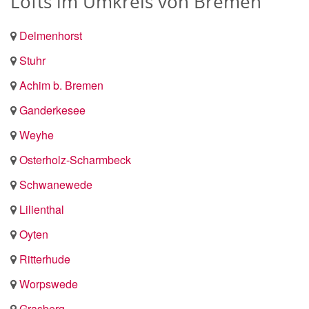
Lofts im Umkreis von Bremen
Delmenhorst
Stuhr
Achim b. Bremen
Ganderkesee
Weyhe
Osterholz-Scharmbeck
Schwanewede
Lilienthal
Oyten
Ritterhude
Worpswede
Grasberg