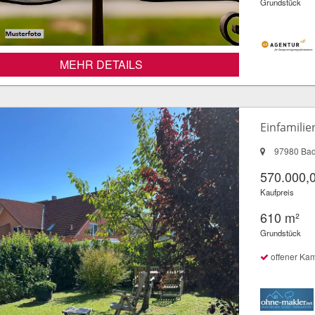
Grundstück
MEHR DETAILS
Einfamili
97980 Bad
570.000,
Kaufpreis
610 m²
Grundstück
offener Ka