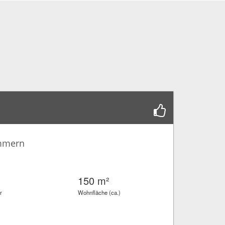
immern
150 m²
r
Wohnfläche (ca.)