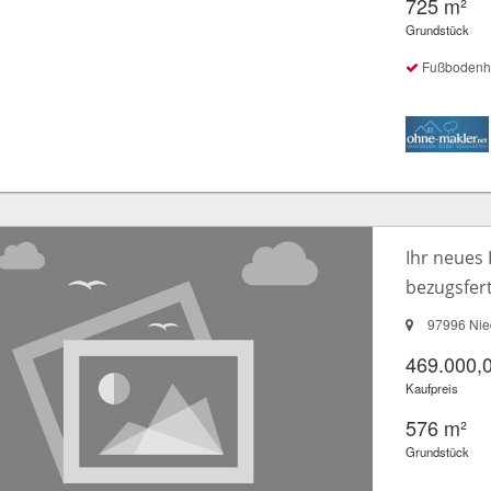
725 m²
Grundstück
Fußbodenheiz
Ihr neues
bezugsferti
97996 Nied
469.000,
Kaufpreis
576 m²
Grundstück