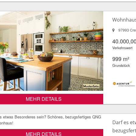
Wohnhaus 
97993 Cre
40.000,00
Verkehrswert
999 m²
Grundstück
MEHR DETAILS
Darf es e
bezugsfert
MEHR DETAILS