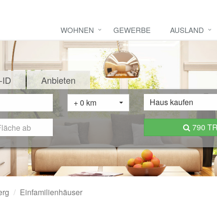
WOHNEN
GEWERBE
AUSLAND
-ID
Anbieten
Haus kaufen
+ 0 km
790 T
erg
Einfamilienhäuser