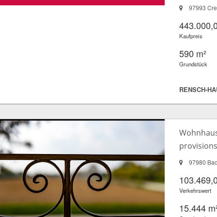
97993 Cre
443.000,
Kaufpreis
590 m²
Grundstück
RENSCH-HA
Wohnhaus 
provisions
97980 Bad
103.469,
Verkehrswert
15.444 m