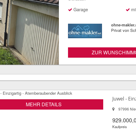
Garage
mit
ohne-makler.
Privat von Sc
ZUR WUNSCHIMMO
Juwel - Ei
MEHR DETAILS
97996 Nied
929.000,
Kaufpreis