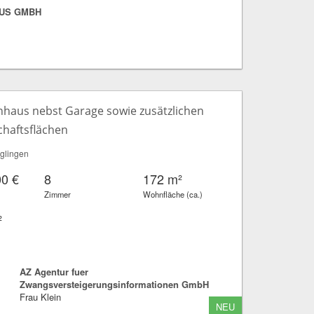
US GMBH
enhaus nebst Garage sowie zusätzlichen
chaftsflächen
glingen
00 €
8
172 m²
Zimmer
Wohnfläche (ca.)
²
AZ Agentur fuer
Zwangsversteigerungsinformationen GmbH
Frau Klein
NEU