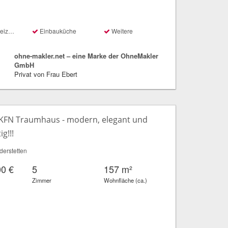
ung
Einbauküche
Weitere
ohne-makler.net – eine Marke der OhneMakler
GmbH
Privat von Frau Ebert
 KFN Traumhaus - modern, elegant und
g!!!
erstetten
00 €
5
157 m²
Zimmer
Wohnfläche (ca.)