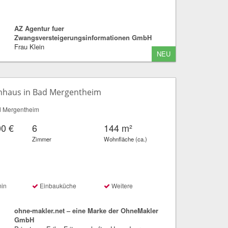
AZ Agentur fuer
Zwangsversteigerungsinformationen GmbH
Frau Klein
NEU
enhaus in Bad Mergentheim
 Mergentheim
00 €
6
144 m²
Zimmer
Wohnfläche (ca.)
min
Einbauküche
Weitere
ohne-makler.net – eine Marke der OhneMakler
GmbH