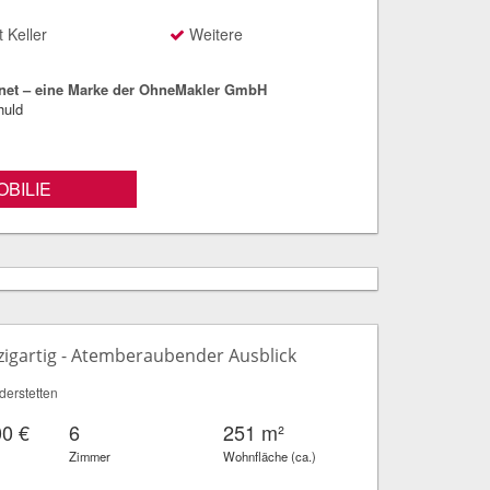
 Keller
Weitere
net – eine Marke der OhneMakler GmbH
huld
BILIE
nzigartig - Atemberaubender Ausblick
erstetten
00 €
6
251 m²
Zimmer
Wohnfläche (ca.)