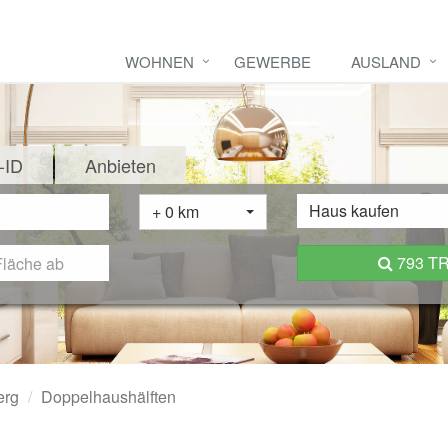
WOHNEN
GEWERBE
AUSLAND
-ID
Anbieten
Haus kaufen
+ 0 km
793 T
erg
Doppelhaushälften