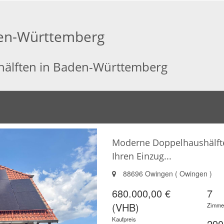
den-Württemberg
shälften in Baden-Württemberg
Moderne Doppelhaushälfte 
Ihren Einzug...
88696 Owingen ( Owingen )
680.000,00 €
7
(VHB)
Zimme
Kaufpreis
290