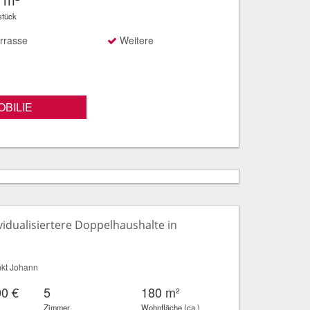
stück
rrasse
Weitere
BILIE
ividualisiertere Doppelhaushalte in
kt Johann
00 €
5
180 m²
Zimmer
Wohnfläche (ca.)