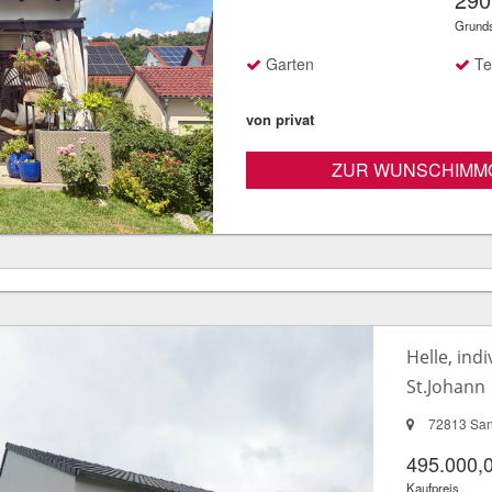
Grund
Garten
Te
von privat
ZUR WUNSCHIMMO
Helle, ind
St.Johann
72813 San
495.000,
Kaufpreis