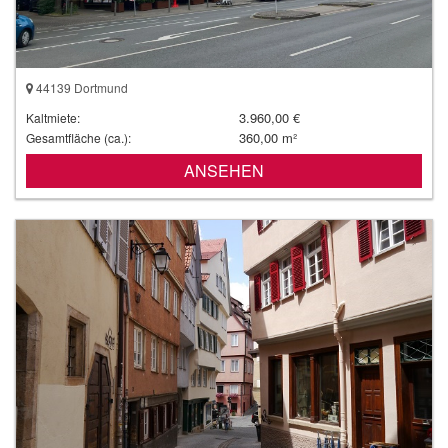
44139 Dortmund
3.960,00 €
Kaltmiete:
360,00 m²
Gesamtfläche (ca.):
ANSEHEN