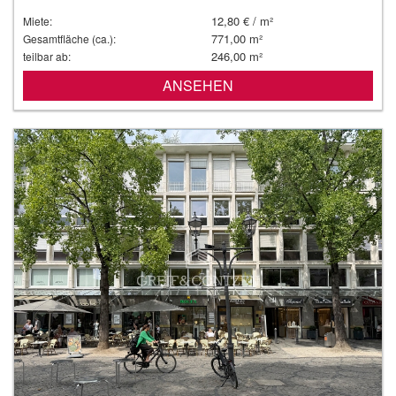
12,80 € / m²
Miete:
771,00 m²
Gesamtfläche (ca.):
246,00 m²
teilbar ab:
ANSEHEN