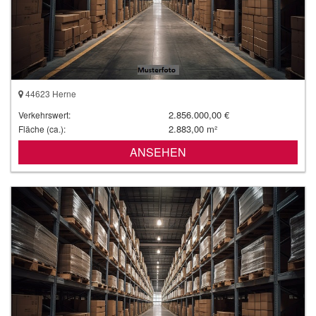
44623 Herne
2.856.000,00 €
Verkehrswert:
2.883,00 m²
Fläche (ca.):
ANSEHEN