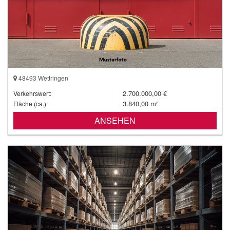
48493 Wettringen
2.700.000,00 €
Verkehrswert:
3.840,00 m²
Fläche (ca.):
ANSEHEN