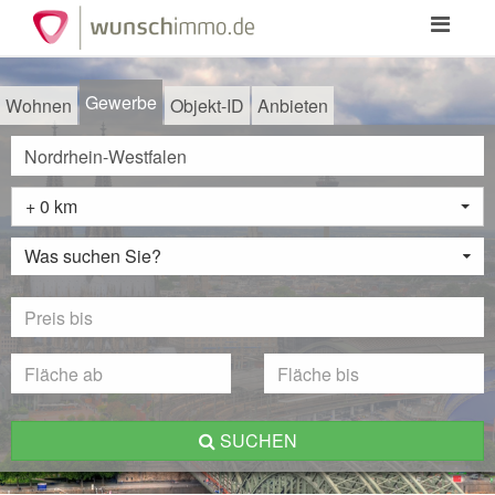
Toggle
navigation
Gewerbe
Wohnen
Objekt-ID
Anbieten
+ 0 km
Was suchen Sie?
SUCHEN