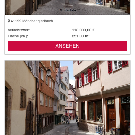
41199 Mönchengladbach
118.000,00 €
Verkehrswert:
251,00 m²
Fläche (ca.):
ANSEHEN