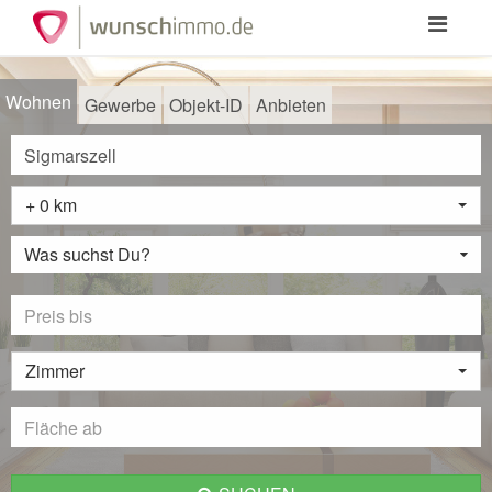
Toggle
navigation
Wohnen
Gewerbe
Objekt-ID
Anbieten
+ 0 km
Was suchst Du?
Zimmer