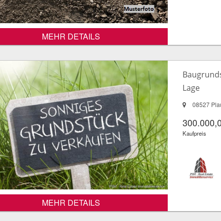
MEHR DETAILS
Baugrunds
Lage
08527 Pla
300.000,
Kaufpreis
MEHR DETAILS