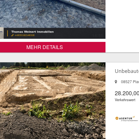
MEHR DETAILS
Unbebaute
08527 Pla
28.200,00
Verkehrswert