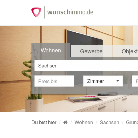
Wohnen
Gewerbe
Objekt
Zimmer
Du bist hier
Wohnen
Sachsen
Grun