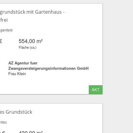
grundstück mit Gartenhaus -
frei
genfeld
€
554,00 m²
Fläche (ca.)
AZ Agentur fuer
Zwangsversteigerungsinformationen GmbH
Frau Klein
AKT
es Grundstück
rdau
 €
430,00 m²