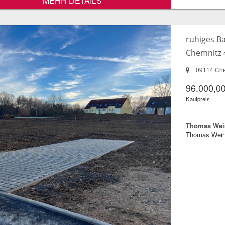
MEHR DETAILS
ruhiges B
Chemnitz 
09114 Che
96.000,00
Kaufpreis
Thomas Wein
Thomas Wein