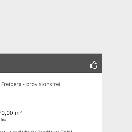
reiberg - provisionsfrei
70,00 m²
 (ca.)
net – eine Marke der OhneMakler GmbH