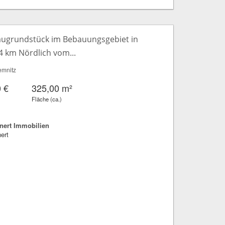
augrundstück im Bebauungsgebiet in
4 km Nördlich vom...
mnitz
 €
325,00 m²
Fläche (ca.)
ert Immobilien
ert