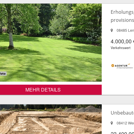
Erholungs
provisions
08485 Len
4.000,00 
Verkehrswert
MEHR DETAILS
Unbebaut
08412 We
23.400,00