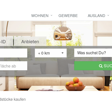
WOHNEN
GEWERBE
AUSLAND
-ID
Anbieten
Was suchst Du?
+ 0 km
SU
dstücke kaufen