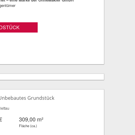
igentümer
DSTÜCK
- Unbebautes Grundstück
lettau
€
309,00 m²
Fläche (ca.)