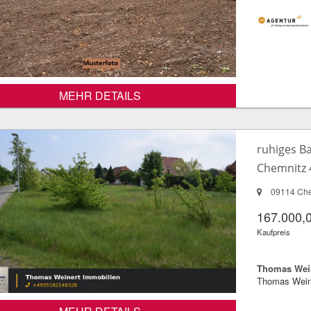
MEHR DETAILS
ruhiges B
Chemnitz 
09114 Che
167.000,
Kaufpreis
Thomas Wein
Thomas Wein