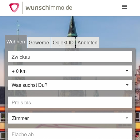
Toggle
navigation
Wohnen
Gewerbe
Objekt-ID
Anbieten
+ 0 km
Was suchst Du?
Zimmer