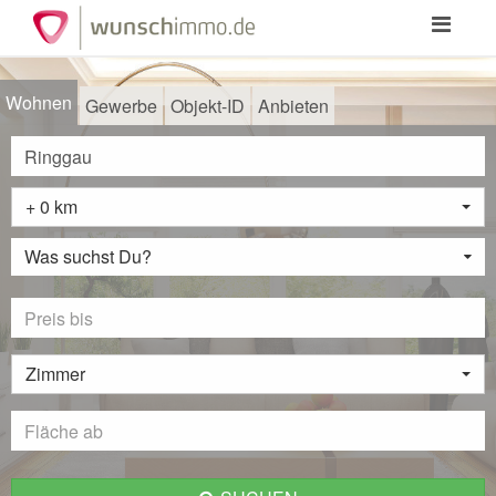
Toggle
navigation
Wohnen
Gewerbe
Objekt-ID
Anbieten
+ 0 km
Was suchst Du?
Zimmer