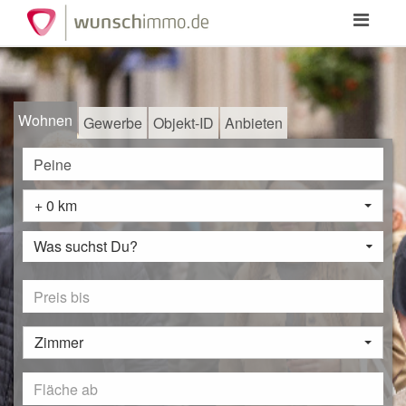
Toggle
navigation
Wohnen
Gewerbe
Objekt-ID
Anbieten
+ 0 km
Was suchst Du?
Zimmer