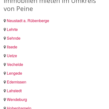
Immobilien mieten im Umkreis
von Peine
Neustadt a. Rübenberge
Lehrte
Sehnde
Ilsede
Uetze
Vechelde
Lengede
Edemissen
Lahstedt
Wendeburg
Hohenhameln