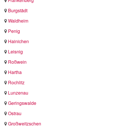
Frankenberg
Burgstädt
Waldheim
Penig
Hainichen
Leisnig
Roßwein
Hartha
Rochlitz
Lunzenau
Geringswalde
Ostrau
Großweitzschen