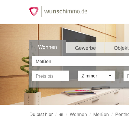
Wohnen
Gewerbe
Objekt
Zimmer
Du bist hier
Wohnen
Meißen
Penth