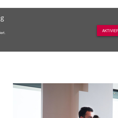
ag
AKTIVIE
ert.