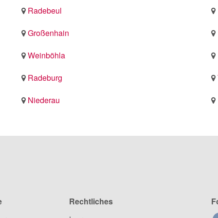
Radebeul
Großenhain
Weinböhla
Radeburg
Niederau
e
Rechtliches
F