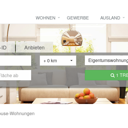
WOHNEN
GEWERBE
AUSLAND
-ID
Anbieten
Eigentumswohnun
+ 0 km
1 TR
ouse-Wohnungen