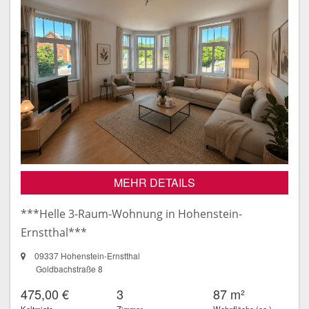
MEHR DETAILS
***Helle 3-Raum-Wohnung in Hohenstein-
Ernstthal***
09337 Hohenstein-Ernstthal
Goldbachstraße 8
475,00 €
3
87 m²
Kaltmiete
Zimmer
Wohnfläche (ca.)