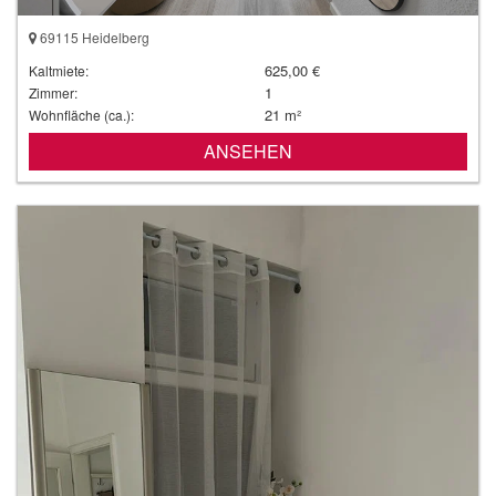
69115 Heidelberg
625,00 €
Kaltmiete:
1
Zimmer:
21 m²
Wohnfläche (ca.):
ANSEHEN