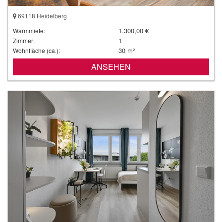
69118 Heidelberg
1.300,00 €
Warmmiete:
1
Zimmer:
30 m²
Wohnfläche (ca.):
ANSEHEN