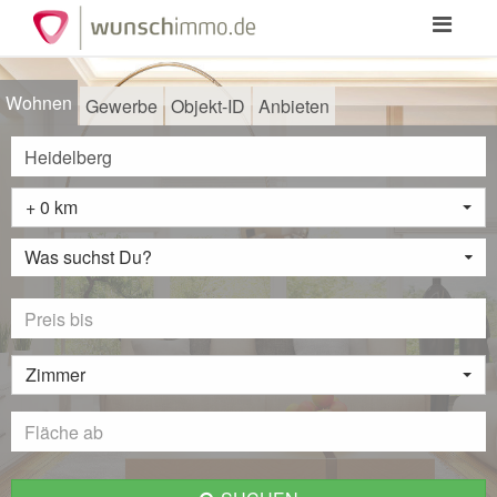
Toggle
navigation
Wohnen
Gewerbe
Objekt-ID
Anbieten
+ 0 km
Was suchst Du?
Zimmer